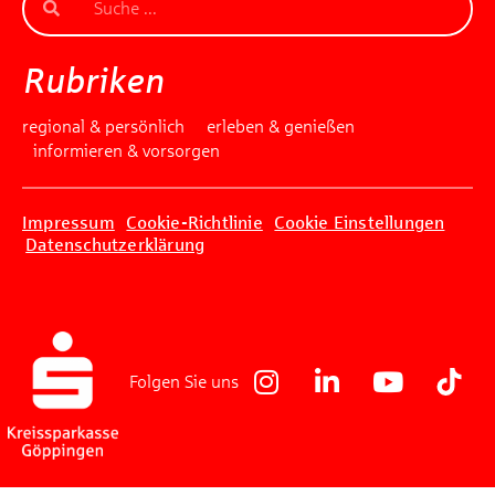
Beantworten Sie einfach folgende Frage:
Welches Jubiläum feiert die Kreissparkasse
Rubriken
Göppingen in diesem Jahr?
regional & persönlich
erleben & genießen
informieren & vorsorgen
Gewinnspiel geschlossen
Impressum
Cookie-Richtlinie
Cookie Einstellungen
Datenschutzerklärung
Folgen Sie uns