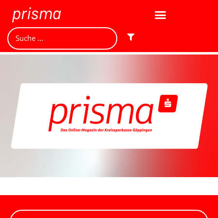
Jetzt mitmachen und
gewinnen!
Machen Sie mit bei unserem Gewinnspiel! Bis 31.
Dezember 2021 verlosen wir 10 Gutscheine des
Treffpunkt Gold der Kreissparkasse Göppingen im Wert
von je 30 Euro.