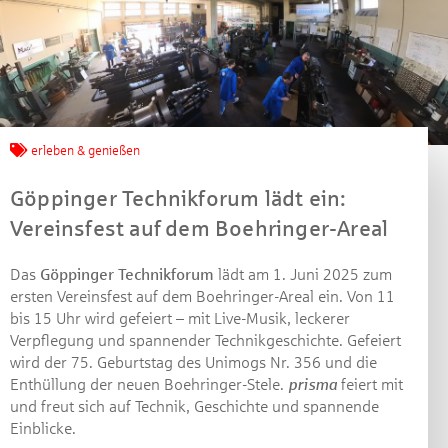
Jetzt mitmachen und
erleben & genießen
gewinnen!
Göppinger Technikforum lädt ein:
Machen Sie mit bei unserem Gewinnspiel! Bis 31.
Vereinsfest auf dem Boehringer-Areal
Dezember 2021 verlosen wir 10 Gutscheine des
Treffpunkt Gold der Kreissparkasse Göppingen im Wert
Das
Göppinger Technikforum
lädt am 1. Juni 2025 zum
von je 30 Euro.
ersten Vereinsfest auf dem Boehringer-Areal ein. Von 11
bis 15 Uhr wird gefeiert – mit Live-Musik, leckerer
Beantworten Sie einfach folgende Frage:
Verpflegung und spannender Technikgeschichte. Gefeiert
Welches Jubiläum feiert die Kreissparkasse
wird der 75. Geburtstag des Unimogs Nr. 356 und die
Göppingen in diesem Jahr?
Enthüllung der neuen Boehringer-Stele.
prisma
feiert mit
und freut sich auf Technik, Geschichte und spannende
Gewinnspiel geschlossen
Einblicke.