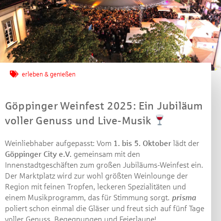
erleben & genießen
Göppinger Weinfest 2025: Ein Jubiläum
voller Genuss und Live-Musik
Weinliebhaber aufgepasst: Vom
1. bis 5. Oktober
lädt der
Göppinger City e.V.
gemeinsam mit den
Innenstadtgeschäften zum großen Jubiläums-Weinfest ein.
Der Marktplatz wird zur wohl größten Weinlounge der
Region mit feinen Tropfen, leckeren Spezialitäten und
einem Musikprogramm, das für Stimmung sorgt.
prisma
poliert schon einmal die Gläser und freut sich auf fünf Tage
voller Genuss, Begegnungen und Feierlaune!