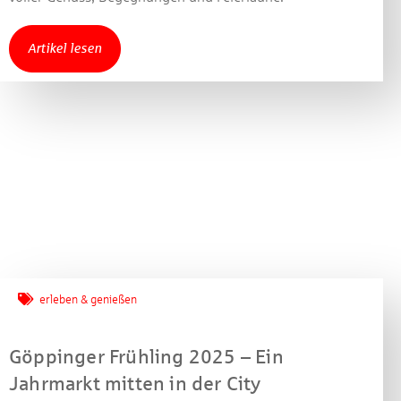
Jetzt mitmachen und
gewinnen!
Artikel lesen
Machen Sie mit bei unserem Gewinnspiel! Bis 31.
Dezember 2021 verlosen wir 10 Gutscheine des
Treffpunkt Gold der Kreissparkasse Göppingen im Wert
von je 30 Euro.
Beantworten Sie einfach folgende Frage:
Welches Jubiläum feiert die Kreissparkasse
Göppingen in diesem Jahr?
Gewinnspiel geschlossen
erleben & genießen
Göppinger Frühling 2025 – Ein
Jahrmarkt mitten in der City