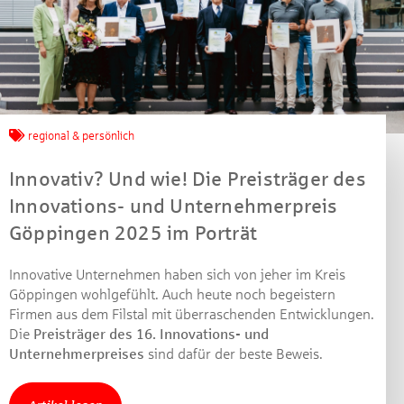
Jetzt mitmachen und
gewinnen!
regional & persönlich
Innovativ? Und wie! Die Preisträger des
Machen Sie mit bei unserem Gewinnspiel! Bis 31.
Dezember 2021 verlosen wir 10 Gutscheine des
Innovations- und Unternehmerpreis
Treffpunkt Gold der Kreissparkasse Göppingen im Wert
Göppingen 2025 im Porträt
von je 30 Euro.
Beantworten Sie einfach folgende Frage:
Innovative Unternehmen haben sich von jeher im Kreis
Welches Jubiläum feiert die Kreissparkasse
Göppingen wohlgefühlt. Auch heute noch begeistern
Göppingen in diesem Jahr?
Firmen aus dem Filstal mit überraschenden Entwicklungen.
Die
Preisträger des 16. Innovations- und
Unternehmerpreises
sind dafür der beste Beweis.
Gewinnspiel geschlossen