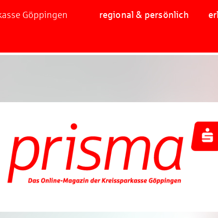
rkasse Göppingen
regional & persönlich
er
Jetzt mitmachen und gewinnen