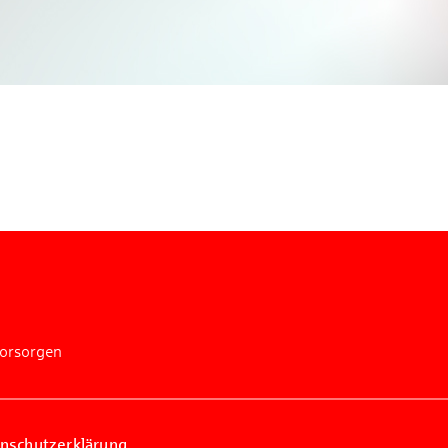
n Sie mit bei unserem Gewinnspiel! Bis 31. Dezembe
verlosen wir 10 Gutscheine des Treffpunkt Gold der
Kreissparkasse Göppingen im Wert von je 30 Euro.
Beantworten Sie einfach folgende Frage:
elches Jubiläum feiert die Kreissparkasse Göppingen 
diesem Jahr?
piel geschlossen
vorsorgen
nschutzerklärung