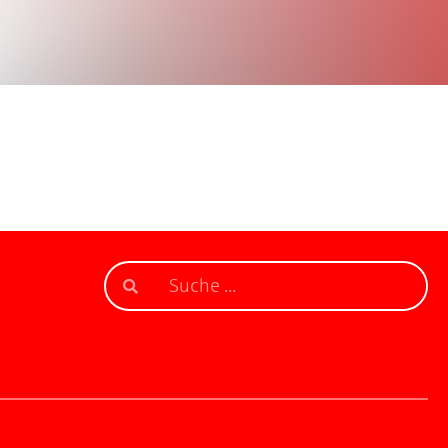
r 2021
in