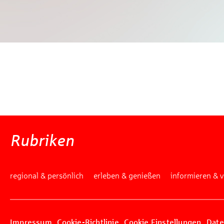
Mache
W
Gewinns
Rubriken
regional & persönlich
erleben & genießen
informieren & 
Impressum
Cookie-Richtlinie
Cookie Einstellungen
Date