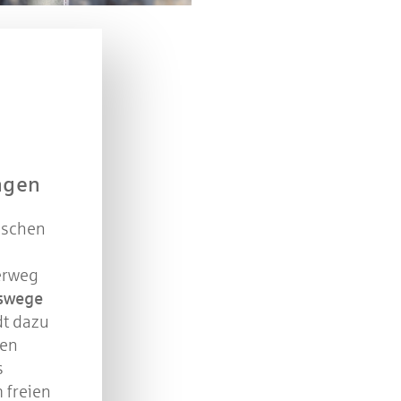
n Sie mit bei unserem Gewinnspiel! Bis 31. Dezembe
verlosen wir 10 Gutscheine des Treffpunkt Gold der
Kreissparkasse Göppingen im Wert von je 30 Euro.
Beantworten Sie einfach folgende Frage:
elches Jubiläum feiert die Kreissparkasse Göppingen 
diesem Jahr?
ngen
piel geschlossen
ischen
erweg
swege
dt dazu
ben
s
 freien