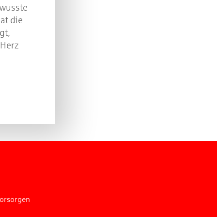
ewusste
at die
gt,
 Herz
vorsorgen