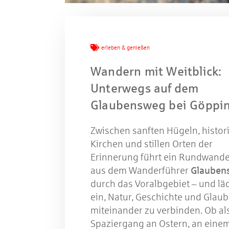
Mache
erleben & genießen
Wandern mit Weitblick:
W
Unterwegs auf dem
Glaubensweg bei Göppi
Gewinns
Zwischen sanften Hügeln, histor
Kirchen und stillen Orten der
Erinnerung führt ein Rundwand
aus dem Wanderführer
Glauben
durch das Voralbgebiet – und lä
ein, Natur, Geschichte und Glau
miteinander zu verbinden. Ob al
Spaziergang an Ostern, an einem