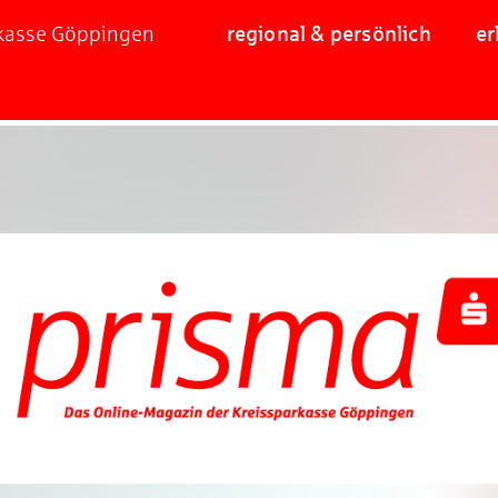
rkasse Göppingen
regional & persönlich
er