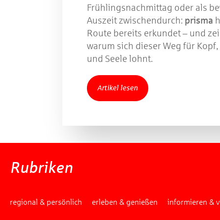
Frühlingsnachmittag oder als b
Auszeit zwischendurch:
prisma
h
Route bereits erkundet – und zei
warum sich dieser Weg für Kopf,
und Seele lohnt.
Artikel lesen
Rubriken
regional & persönlich
erleben & genießen
informieren & 