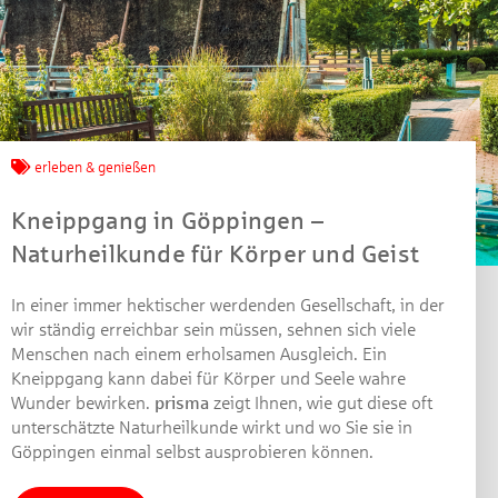
Jetzt mitmachen und
gewinnen!
erleben & genießen
Kneippgang in Göppingen –
Machen Sie mit bei unserem Gewinnspiel! Bis 31.
Naturheilkunde für Körper und Geist
Dezember 2021 verlosen wir 10 Gutscheine des
Treffpunkt Gold der Kreissparkasse Göppingen im Wert
von je 30 Euro.
In einer immer hektischer werdenden Gesellschaft, in der
wir ständig erreichbar sein müssen, sehnen sich viele
Beantworten Sie einfach folgende Frage:
Menschen nach einem erholsamen Ausgleich. Ein
Welches Jubiläum feiert die Kreissparkasse
Kneippgang kann dabei für Körper und Seele wahre
Göppingen in diesem Jahr?
Wunder bewirken.
prisma
zeigt Ihnen, wie gut diese oft
unterschätzte Naturheilkunde wirkt und wo Sie sie in
Göppingen einmal selbst ausprobieren können.
Gewinnspiel geschlossen