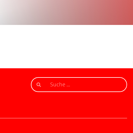
r 2021
in