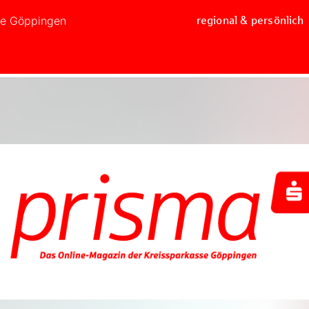
se Göppingen
regional & persönlich
Jetzt mitmachen und gewinnen