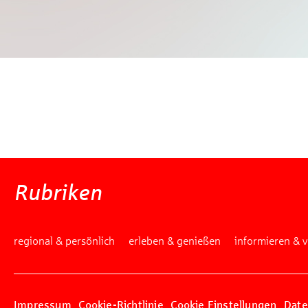
Mache
W
Gewinns
Rubriken
regional & persönlich
erleben & genießen
informieren & 
Impressum
Cookie-Richtlinie
Cookie Einstellungen
Date