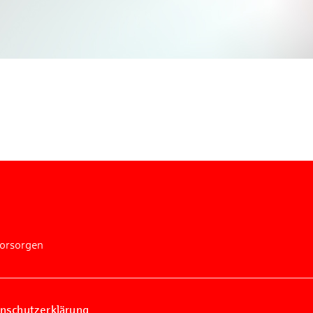
n Sie mit bei unserem Gewinnspiel! Bis 31. Dezembe
verlosen wir 10 Gutscheine des Treffpunkt Gold der
Kreissparkasse Göppingen im Wert von je 30 Euro.
Beantworten Sie einfach folgende Frage:
elches Jubiläum feiert die Kreissparkasse Göppingen 
diesem Jahr?
piel geschlossen
vorsorgen
nschutzerklärung