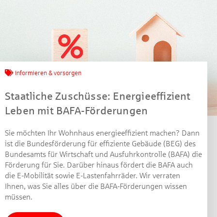
Jetzt mitmachen und
gewinnen!
informieren & vorsorgen
Staatliche Zuschüsse: Energieeffizient
Machen Sie mit bei unserem Gewinnspiel! Bis 31.
Leben mit BAFA-Förderungen
Dezember 2021 verlosen wir 10 Gutscheine des
Treffpunkt Gold der Kreissparkasse Göppingen im Wert
von je 30 Euro.
Sie möchten Ihr Wohnhaus energieeffizient machen? Dann
ist die Bundesförderung für effiziente Gebäude (BEG) des
Beantworten Sie einfach folgende Frage:
Bundesamts für Wirtschaft und Ausfuhrkontrolle (BAFA) die
Welches Jubiläum feiert die Kreissparkasse
Förderung für Sie. Darüber hinaus fördert die BAFA auch
Göppingen in diesem Jahr?
die E-Mobilität sowie E-Lastenfahrräder. Wir verraten
Ihnen, was Sie alles über die BAFA-Förderungen wissen
müssen.
Gewinnspiel geschlossen