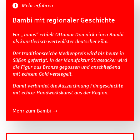
Mehr erfahren
Bambi mit regionaler Geschichte
Für „Jonas“ erhielt Ottomar Domnick einen Bambi
als künstlerisch wertvollster deutscher Film.
Der traditionsreiche Medienpreis wird bis heute in
Süßen gefertigt. In der Manufaktur Strassacker wird
die Figur aus Bronze gegossen und anschließend
mit echtem Gold versiegelt.
Damit verbindet die Auszeichnung Filmgeschichte
mit echter Handwerkskunst aus der Region.
Mehr zum Bambi →