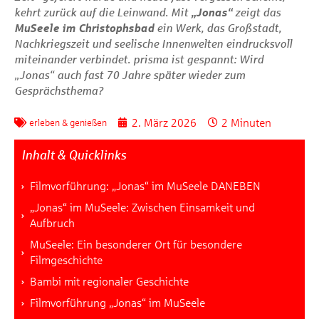
kehrt zurück auf die Leinwand. Mit
„Jonas“
zeigt das
MuSeele im Christophsbad
ein Werk, das Großstadt,
Nachkriegszeit und seelische Innenwelten eindrucksvoll
miteinander verbindet.
prisma
ist gespannt: Wird
„Jonas“ auch fast 70 Jahre später wieder zum
Gesprächsthema?
2. März 2026
2 Minuten
erleben & genießen
Inhalt & Quicklinks
Filmvorführung: „Jonas“ im MuSeele DANEBEN
„Jonas“ im MuSeele: Zwischen Einsamkeit und
Aufbruch
MuSeele: Ein besonderer Ort für besondere
Filmgeschichte
Bambi mit regionaler Geschichte
Filmvorführung „Jonas“ im MuSeele