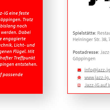
z-iG eine feste
Göppingen. Trotz
 bislang noch
n werden. Dabei
Spielstätte:
Restau
ne engagierte
Heininger Str. 38
chnik, Licht- und
enen Flügel. Mit
Postadresse:
Jazz-
hafter Treffpunkt
Göppingen
ppingen entstehen.
info@jazz-i
uf passende
www.jazz-ig.
Jazz-iG auf 
[PDF]