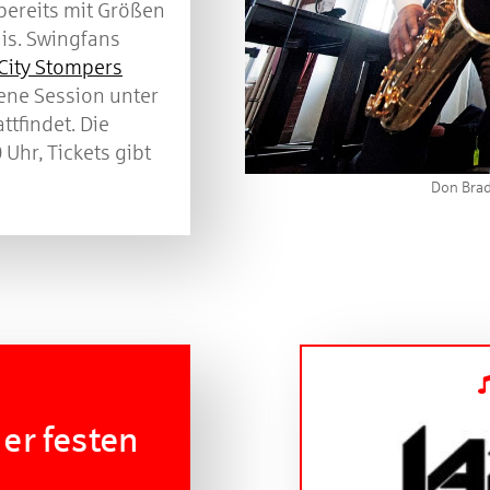
bereits mit Größen
is. Swingfans
City Stompers
ene Session unter
tfindet. Die
Uhr, Tickets gibt
Don Brad
er festen