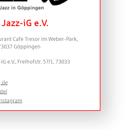
Jazz-iG e.V.
rant Cafe Tresor im Weber-Park,
, 73037 Göppingen
iG e.V., Freihofstr. 57/1, 73033
g.de
de/
Instagram