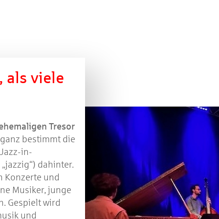
 als viele
ehemaligen Tresor
t ganz bestimmt die
Jazz-in-
„jazzig“) dahinter.
in Konzerte und
ene Musiker, junge
. Gespielt wird
musik und