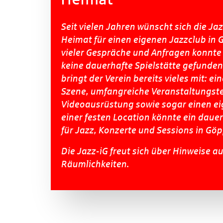
Seit vielen Jahren wünscht sich die Jaz
Heimat für einen eigenen Jazzclub in 
vieler Gespräche und Anfragen konnte
keine dauerhafte Spielstätte gefunde
bringt der Verein bereits vieles mit: ei
Szene, umfangreiche Veranstaltungste
Videoausrüstung sowie sogar einen eig
einer festen Location könnte ein dauer
für Jazz, Konzerte und Sessions in Gö
Die Jazz-iG freut sich über Hinweise a
Räumlichkeiten.
Artikel herunterladen 