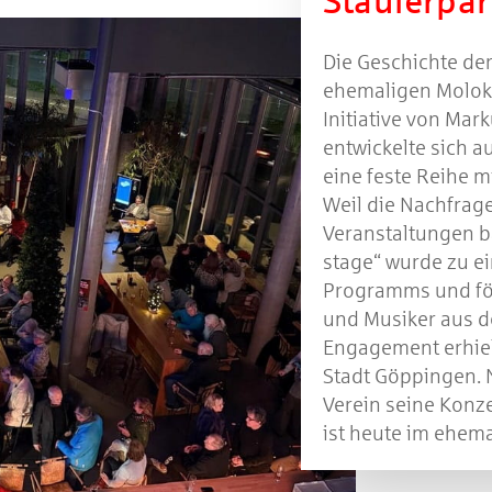
Stauferpar
Die Geschichte de
ehemaligen Moloko
Initiative von Mar
entwickelte sich 
eine feste Reihe m
Weil die Nachfrage
Veranstaltungen ba
stage“ wurde zu e
Programms und för
und Musiker aus de
Engagement erhielt
Stadt Göppingen. 
Verein seine Konz
ist heute im ehem