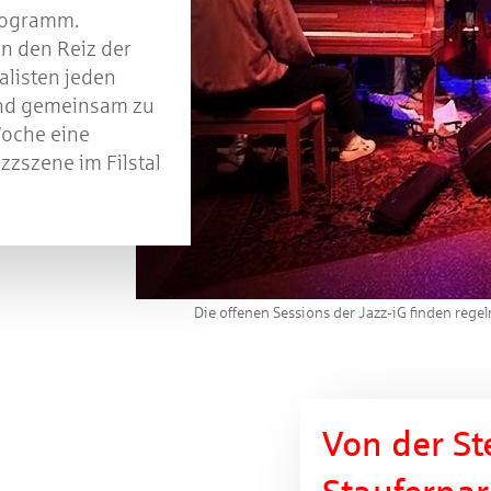
rogramm.
n den Reiz der
alisten jeden
und gemeinsam zu
Woche eine
zzszene im Filstal
Die offenen Sessions der Jazz-iG finden rege
Von der S