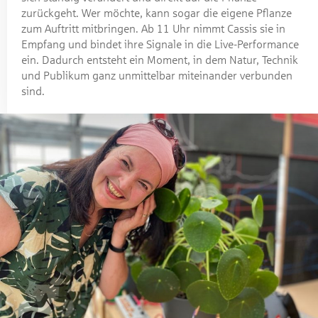
zurückgeht. Wer möchte, kann sogar die eigene Pflanze
zum Auftritt mitbringen. Ab 11 Uhr nimmt Cassis sie in
Empfang und bindet ihre Signale in die Live-Performance
ein. Dadurch entsteht ein Moment, in dem Natur, Technik
und Publikum ganz unmittelbar miteinander verbunden
sind.