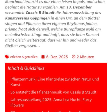
Manchmal braucht es nur einen leisen Impuls, und schon
beginnt die Natur zu erzählen. Am
13. Dezember
verwandelt
Cassis B Staudt
die Jahresausstellung des
Kunstvereins Göppingen
in einen Ort, an dem Blätter
singen und Pflanzen ihren eigenen Rhythmus finden.
prisma
fragt sich derweil, welche Büropflanze wohl am
melodischsten klingt und hofft, dass sie beim Konzert
nicht gleich weitersagt, dass wir hin und wieder das
Gießen vergessen…
6. Dez. 2025
2 Minuten
erleben & genießen
Inhalt & Quicklinks
Pflanzenmusik: Eine Klangreise zwischen Natur und
Kunst
So entsteht die Pflanzenmusik von Cassis B Staudt
Jahresausstellung 2025: Anna Lea Hucht. Furry
Flowers