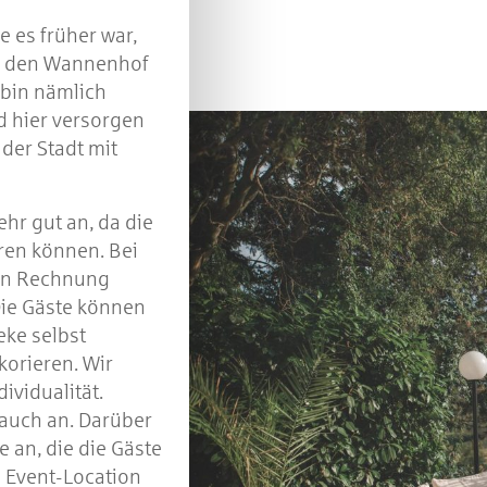
e es früher war,
ch den Wannenhof
 bin nämlich
d hier versorgen
 der Stadt mit
r gut an, da die
eren können. Bei
 in Rechnung
Die Gäste können
eke selbst
korieren. Wir
ividualität.
e auch an. Darüber
 an, die die Gäste
 Event-Location