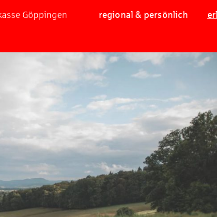
rkasse Göppingen
regional & persönlich
er