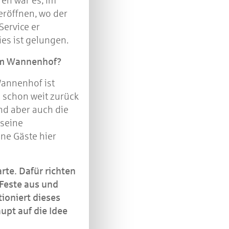
fen war es, im
eröffnen, wo der
Service er
es ist gelungen.
am Wannenhof?
annenhof ist
e schon weit zurück
ind aber auch die
 seine
ine Gäste hier
rte. Dafür richten
 Feste aus und
ioniert dieses
upt auf die Idee