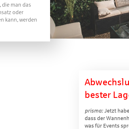
, die man das
satz oder
en kann, werden
Abwechslu
bester Lag
prisma:
Jetzt habe
dass der Wannenhof
was für Events sp