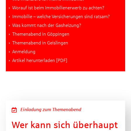
Worauf ist beim Immobilienerwerb zu achten?
Immobilie – welche Versicherungen sind ratsam?
Was kommt nach der Gasheizung?
Themenabend in Göppingen
Themenabend in Geislingen
Anmeldung
Artikel herunterladen [PDF]
Einladung zum Themenabend
Wer kann sich überhaupt