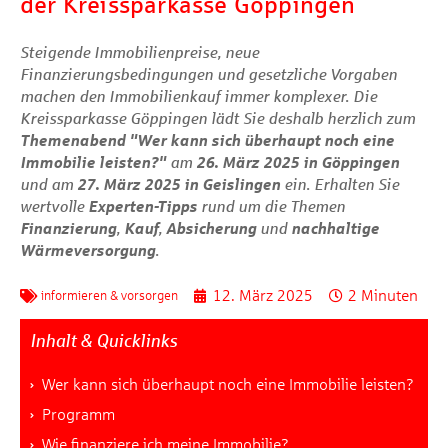
der Kreissparkasse Göppingen
Steigende Immobilienpreise, neue
Finanzierungsbedingungen und gesetzliche Vorgaben
machen den Immobilienkauf immer komplexer. Die
Kreissparkasse Göppingen lädt Sie deshalb herzlich zum
Themenabend "Wer kann sich überhaupt noch eine
Immobilie leisten?"
am
26. März 2025 in Göppingen
und am
27. März 2025 in Geislingen
ein. Erhalten Sie
wertvolle
Experten-Tipps
rund um die Themen
Finanzierung
,
Kauf
,
Absicherung
und
nachhaltige
Wärmeversorgung
.
12. März 2025
2 Minuten
informieren & vorsorgen
Inhalt & Quicklinks
Wer kann sich überhaupt noch eine Immobilie leisten?
Programm
Wie finanziere ich meine Immobilie?