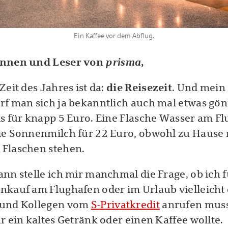
Ein Kaffee vor dem Abflug.
prisma
innen und Leser von
,
Zeit des Jahres ist da:
die Reisezeit
. Und mein 
rf man sich ja bekanntlich auch mal etwas gön
is für knapp 5 Euro. Eine Flasche Wasser am Fl
ie Sonnenmilch für 22 Euro, obwohl zu Hause 
Flaschen stehen.
ann stelle ich mir manchmal die Frage, ob ich 
nkauf am Flughafen oder im Urlaub vielleicht
 und Kollegen vom
S-Privatkredit
anrufen muss
r ein kaltes Getränk oder einen Kaffee wollte.