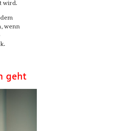
t wird.
f dem
h, wenn
p
k.
n geht