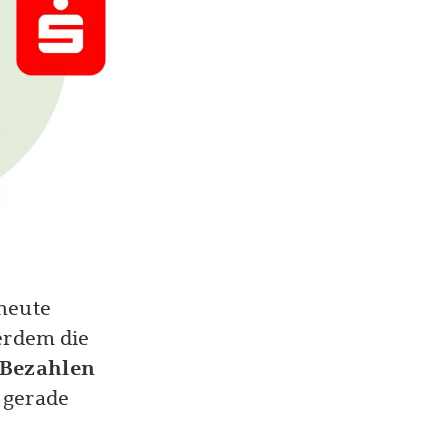
heute
ßerdem die
 Bezahlen
 gerade