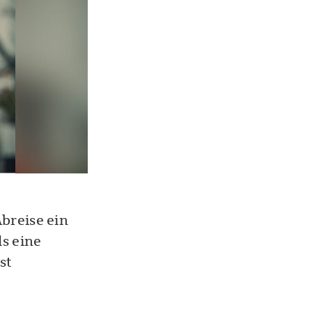
Abreise ein
lls eine
st