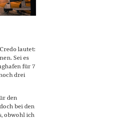
Credo lautet:
nen. Sei es
ughafen für 7
noch drei
für den
 doch bei den
, obwohl ich