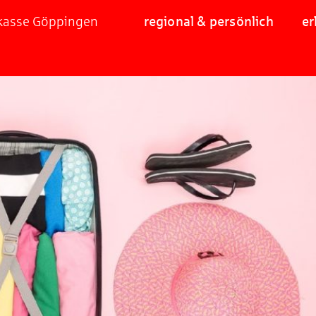
rkasse Göppingen
regional & persönlich
er