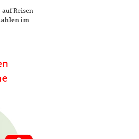
e auf Reisen
zahlen im
en
ne