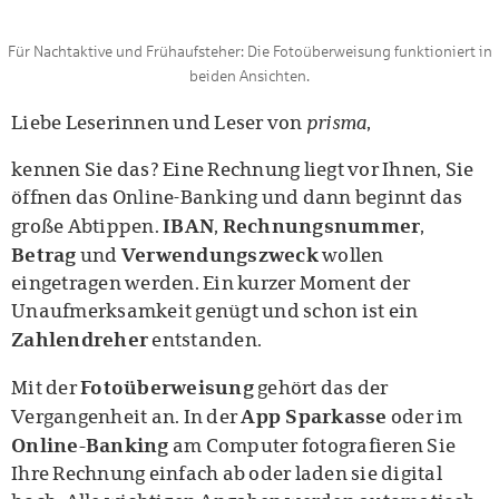
Für Nachtaktive und Frühaufsteher: Die Fotoüberweisung funktioniert in
beiden Ansichten.
Liebe Leserinnen und Leser von
prisma
,
kennen Sie das? Eine Rechnung liegt vor Ihnen, Sie
öffnen das Online-Banking und dann beginnt das
IBAN
Rechnungsnummer
große Abtippen.
,
,
Betrag
Verwendungszweck
und
wollen
eingetragen werden. Ein kurzer Moment der
Unaufmerksamkeit genügt und schon ist ein
Zahlendreher
entstanden.
Fotoüberweisung
Mit der
gehört das der
App Sparkasse
Vergangenheit an. In der
oder im
Online-Banking
am Computer fotografieren Sie
Ihre Rechnung einfach ab oder laden sie digital