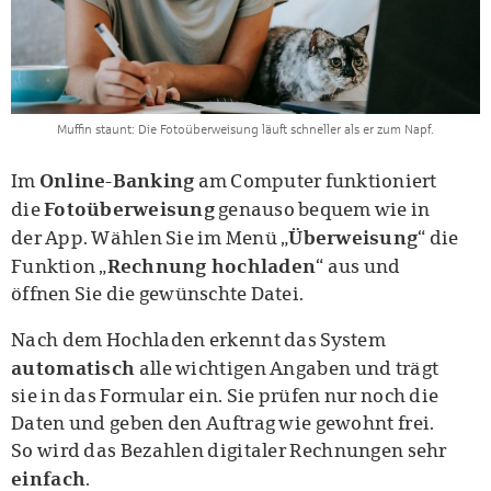
Muffin staunt: Die Fotoüberweisung läuft schneller als er zum Napf.
Online-Banking
Im
am Computer funktioniert
Fotoüberweisung
die
genauso bequem wie in
Überweisung
der App. Wählen Sie im Menü „
“ die
Rechnung hochladen
Funktion „
“ aus und
öffnen Sie die gewünschte Datei.
Nach dem Hochladen erkennt das System
automatisch
alle wichtigen Angaben und trägt
sie in das Formular ein. Sie prüfen nur noch die
Daten und geben den Auftrag wie gewohnt frei.
So wird das Bezahlen digitaler Rechnungen sehr
einfach
.