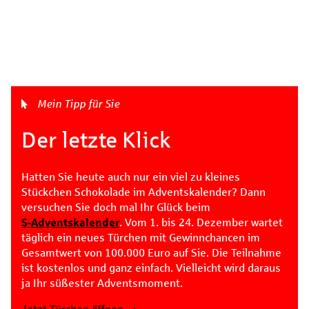
Mein Tipp für Sie
Der letzte Klick
Hatten Sie heute auch nur ein viel zu kleines
Stückchen Schokolade im Adventskalender? Dann
versuchen Sie doch mal Ihr Glück beim
S‑Adventskalender
. Vom 1. bis 24. Dezember wartet
täglich ein neues Türchen mit Gewinnchancen im
Gesamtwert von 100.000 Euro auf Sie. Die Teilnahme
ist kostenlos und ganz einfach. Vielleicht wird daraus
ja Ihr süßester Adventsmoment.