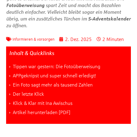
Fotoüberweisung
spart Zeit und macht das Bezahlen
deutlich einfacher. Vielleicht bleibt sogar ein Moment
übrig, um ein zusätzliches Türchen im
S‑Adventskalender
zu öffnen.
2. Dez. 2025
2 Minuten
informieren & vorsorgen
Inhalt & Quicklinks
Tippen war gestern: Die Fotoüberweisung
APPgeknipst und super schnell erledigt!
Ein Foto sagt mehr als tausend Zahlen
Der letzte Klick
Klick & Klar mit Ina Awischus
Artikel herunterladen [PDF]