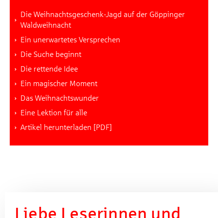
Die Weihnachtsgeschenk-Jagd auf der Göppinger
Waldweihnacht
Ein unerwartetes Versprechen
Die Suche beginnt
Die rettende Idee
Ein magischer Moment
Das Weihnachtswunder
Eine Lektion für alle
Artikel herunterladen [PDF]
Liebe Leserinnen und