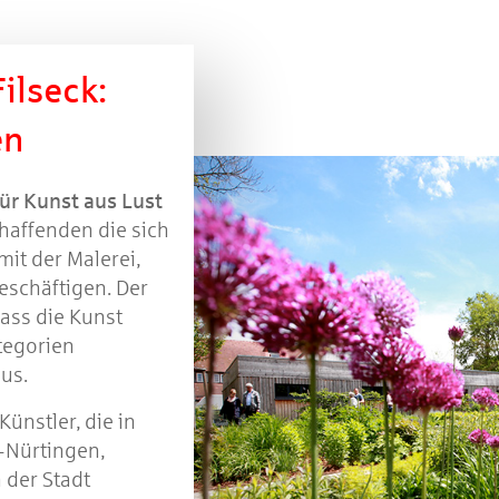
ilseck:
en
für Kunst aus Lust
schaffenden die sich
mit der Malerei,
eschäftigen. Der
ass die Kunst
tegorien
aus.
ünstler, die in
-Nürtingen,
 der Stadt