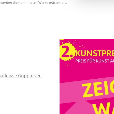
k werden die nominierten Werke präsentiert.
sparkasse Göppingen