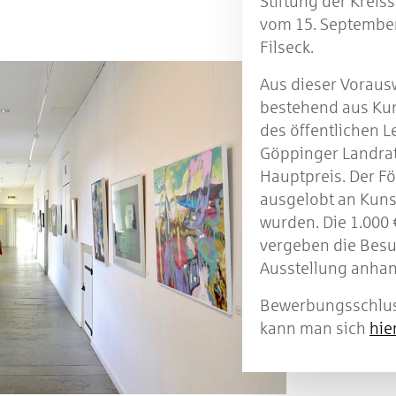
Stiftung der Krei
vom 15. September
Filseck.
Aus dieser Vorausw
bestehend aus Kun
des öffentlichen L
Göppinger Landrat
Hauptpreis. Der Fö
ausgelobt an Kuns
wurden. Die 1.000 
vergeben die Besu
Ausstellung anhan
Bewerbungsschluss
kann man sich
hie