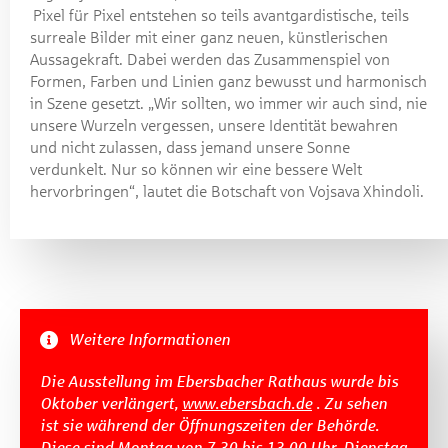
Pixel für Pixel entstehen so teils avantgardistische, teils
surreale Bilder mit einer ganz neuen, künstlerischen
Aussagekraft. Dabei werden das Zusammenspiel von
Formen, Farben und Linien ganz bewusst und harmonisch
in Szene gesetzt. „Wir sollten, wo immer wir auch sind, nie
unsere Wurzeln vergessen, unsere Identität bewahren
und nicht zulassen, dass jemand unsere Sonne
verdunkelt. Nur so können wir eine bessere Welt
hervorbringen“, lautet die Botschaft von Vojsava Xhindoli.
Weitere Informationen
Die Ausstellung im Ebersbacher Rathaus wurde bis
Oktober verlängert,
www.ebersbach.de
. Zu sehen
ist sie während der Öffnungszeiten der Behörde.
Diese sind Montag von 7.30 bis 13.00 Uhr, Dienstag