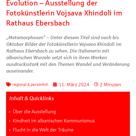
Evolution – Ausstellung der
Fotokünstlerin Vojsava Xhindoli im
Rathaus Ebersbach
„Metamorphosen“ – Unter diesem Titel sind noch bis
Oktober Bilder der Fotokünstlerin Vojsava Xhindoli im
Rathaus Ebersbach zu sehen. Die Italienerin mit
albanischen Wurzeln setzt sich in ihren Werken
ausdrucksstark mit den Themen Wandel und Veränderung
auseinander.
11. März 2024
2 Minuten
regional & persönlich
Inhalt & Quicklinks
Über die Ausstellung
Kindheit im albanischen Kommunismus
Flucht in die Welt der Träume