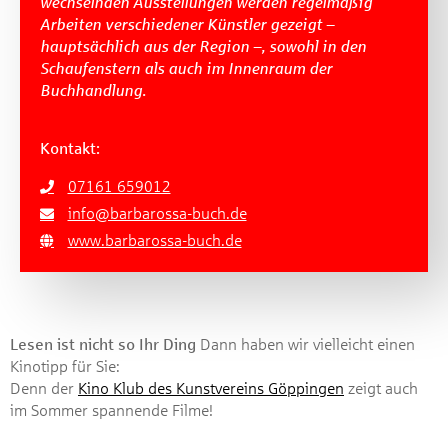
wechselnden Ausstellungen werden regelmäßig
Arbeiten verschiedener Künstler gezeigt –
hauptsächlich aus der Region –, sowohl in den
Schaufenstern als auch im Innenraum der
Buchhandlung.
Kontakt:
07161 659012
info@barbarossa-buch.de
www.barbarossa-buch.de
Lesen ist nicht so Ihr Ding
Dann haben wir vielleicht einen
Kinotipp für Sie:
Denn der
Kino Klub des Kunstvereins Göppingen
zeigt auch
im Sommer spannende Filme!