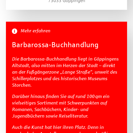
73033 Göppingen
Mehr erfahren
Barbarossa-Buchhandlung
Die Barbarossa-Buchhandlung liegt in Göppingens
Altstadt, also mitten im Herzen der Stadt – direkt
an der Fußgängerzone „Lange Straße“, unweit des
Schillerplatzes und des historischen Museums
Storchen.
Darüber hinaus finden Sie auf rund 100 qm ein
vielseitiges Sortiment mit Schwerpunkten auf
Romanen, Sachbüchern, Kinder- und
Jugendbüchern sowie Reiseliteratur.
Auch die Kunst hat hier ihren Platz. Denn in