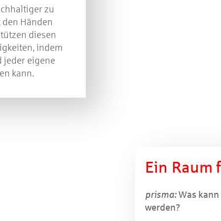
hhaltiger zu
it den Händen
stützen diesen
igkeiten, indem
d jeder eigene
ren kann.
Ein Raum f
prisma:
Was kann i
werden?