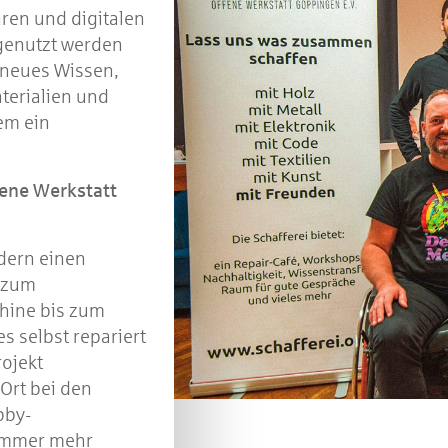
ren und digitalen
tgenutzt werden
d neues Wissen,
terialien und
em ein
fene Werkstatt
dern einen
s zum
hine bis zum
s selbst repariert
rojekt
 Ort bei den
bby-
Immer mehr