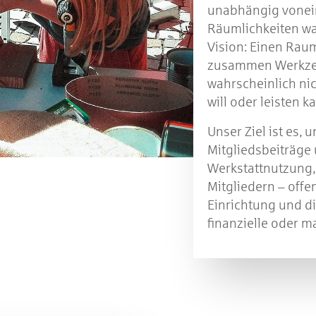
unabhängig vonei
Räumlichkeiten war
Vision: Einen Raum
zusammen Werkzeu
wahrscheinlich nic
will oder leisten k
Unser Ziel ist es, 
Mitgliedsbeiträge 
Werkstattnutzung, 
Mitgliedern – offen
Einrichtung und die
finanzielle oder m