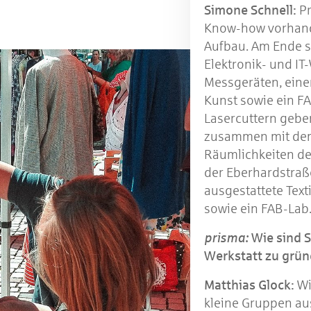
Simone Schnell:
Pr
Know-how vorhande
Aufbau. Am Ende so
Elektronik- und IT
Messgeräten, einen
Kunst sowie ein F
Lasercuttern gebe
zusammen mit de
Räumlichkeiten d
der Eberhardstraße
ausgestattete Texti
sowie ein FAB-Lab
prisma:
Wie sind S
Werkstatt zu gründ
Matthias Glock:
Wi
kleine Gruppen au