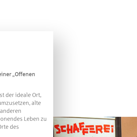
einer „Offenen
t der ideale Ort,
umzusetzen, alte
t anderen
honendes Leben zu
Orte des