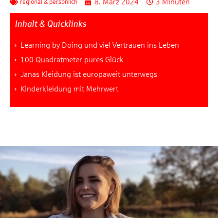
8. März 2024
3 Minuten
regional & persönlich
Inhalt & Quicklinks
Learning by Doing und viel Vertrauen ins Leben
100 Quadratmeter pures Glück
Janas Kleidung ist europaweit unterwegs
Kinderkleidung mit Mehrwert