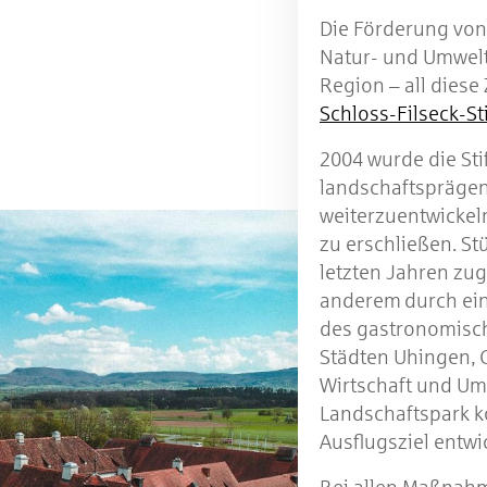
Die Förderung von
Natur- und Umwelt
Region – all diese 
Schloss-Filseck-St
2004 wurde die Sti
landschaftsprägen
weiterzuentwickel
zu erschließen. St
letzten Jahren zu
anderem
durch ei
des gastronomisc
Städten Uhingen, 
Wirtschaft und Um
Landschaftspark ko
Ausflugsziel entwi