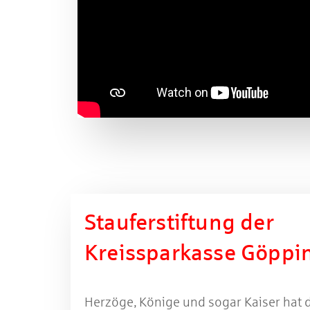
Stauferstiftung der
Kreissparkasse Göppi
Herzöge, Könige und sogar Kaiser hat 