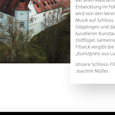
Bei allen Maßnahm
Entwicklung
im Fo
wird von den Verei
Musik auf Schloss 
Göppingen und das
kuratieren Kunsta
Ostflügel. Gemein
Filseck vergibt di
„Kunstpreis aus Lu
Unsere Schloss-Fil
Joachim Müller.