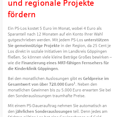
und regionale Projekte
fördern
Ein PS-Los kostet 5 Euro im Monat, wobei 4 Euro als
Sparanteil nach 12 Monaten auf ein Konto Ihrer Wahl
gutgeschrieben werden. Mit jedem PS-Los
unterstützen
Sie gemeinnützige Projekte
in der Region, da 25 Cent je
Los direkt in soziale Initiativen im Landkreis Göppingen
fließen. So können viele kleine Beträge Großes bewirken –
wie die
Finanzierung eines MRT-fähigen Fernsehers für
die Kinderklinik Göppingen
.
Bei den monatlichen Auslosungen gibt es
Geldpreise im
1
Gesamtwert von über 720.000 Euro
. Neben den
monatlichen Gewinnen bis zu 5.000 Euro erwarten Sie bei
den Sonder­auslosungen traumhafte Preise.
Mit einem PS-Dauerauftrag nehmen Sie automatisch an
den
jährlichen Sonder­auslosungen
teil. Denn jedes am