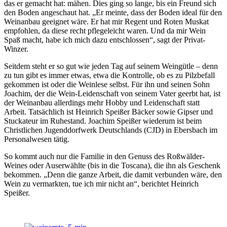
das er gemacht hat: mähen. Dies ging so lange, bis ein Freund sich
den Boden angeschaut hat. „Er meinte, dass der Boden ideal für den
Weinanbau geeignet wäre. Er hat mir Regent und Roten Muskat
empfohlen, da diese recht pflegeleicht waren. Und da mir Wein
Spaß macht, habe ich mich dazu entschlossen“, sagt der Privat-
Winzer.
Seitdem steht er so gut wie jeden Tag auf seinem Weingütle – denn
zu tun gibt es immer etwas, etwa die Kontrolle, ob es zu Pilzbefall
gekommen ist oder die Weinlese selbst. Für ihn und seinen Sohn
Joachim, der die Wein-Leidenschaft von seinem Vater geerbt hat, ist
der Weinanbau allerdings mehr Hobby und Leidenschaft statt
Arbeit. Tatsächlich ist Heinrich Speißer Bäcker sowie Gipser und
Stuckateur im Ruhestand. Joachim Speißer wiederum ist beim
Christlichen Jugenddorfwerk Deutschlands (CJD) in Ebersbach im
Personalwesen tätig.
So kommt auch nur die Familie in den Genuss des Roßwälder-
Weines oder Auserwählte (bis in die Toscana), die ihn als Geschenk
bekommen. „Denn die ganze Arbeit, die damit verbunden wäre, den
Wein zu vermarkten, tue ich mir nicht an“, berichtet Heinrich
Speißer.