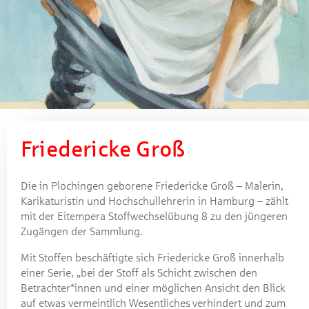
Friedericke Groß, Stoffwechselübung 8, Eitempera auf Papier,
Friedericke Groß
2004.
Die in Plochingen geborene Friedericke Groß – Malerin,
Karikaturistin und Hochschullehrerin in Hamburg – zählt
mit der Eitempera Stoffwechselübung 8 zu den jüngeren
Zugängen der Sammlung.
Mit Stoffen beschäftigte sich Friedericke Groß innerhalb
einer Serie, „bei der Stoff als Schicht zwischen den
Betrachter*innen und einer möglichen Ansicht den Blick
auf etwas vermeintlich Wesentliches
verhindert und zum