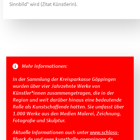
Sinnbild“ wird (Zitat Künstlerin).
Mehr Informationen:
In der Sammlung der Kreisparkasse Göppingen
wurden über vier Jahrzehnte Werke von
Künstler*innen zusammengetragen, die in der
Region und weit darüber hinaus eine bedeutende
Rolle als Kunstschaffende hatten. Sie umfasst über
1.000 Werke aus den Medien Malerei, Zeichnung,
Fotografie und Skulptur.
Aktuelle Informationen auch unter
www.schloss-
filseck.de
und
www.kunsthalle-goeppingen.de