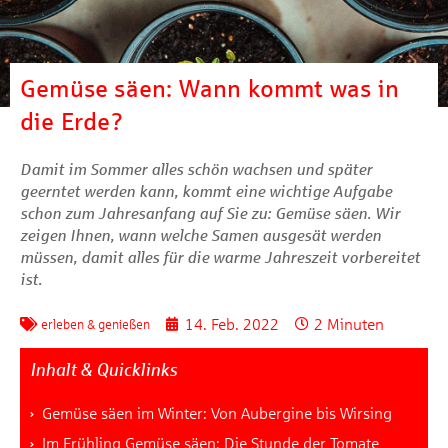
Gemüse säen: Wann kommt was in
die Erde?
Damit im Sommer alles schön wachsen und später
geerntet werden kann, kommt eine wichtige Aufgabe
schon zum Jahresanfang auf Sie zu: Gemüse säen. Wir
zeigen Ihnen, wann welche Samen ausgesät werden
müssen, damit alles für die warme Jahreszeit vorbereitet
ist.
14. Feb. 2022
2 Minuten
erleben & genießen
Inhalt & Quicklinks
Gemüse säen im Winter: Von Aubergine bis Wirsing
Im Frühling Gemüse säen: Die Stunde der Tomate