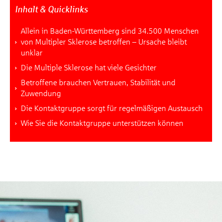
Inhalt & Quicklinks
Allein in Baden-Württemberg sind 34.500 Menschen
von Multipler Sklerose betroffen – Ursache bleibt
unklar
Die Multiple Sklerose hat viele Gesichter
Betroffene brauchen Vertrauen, Stabilität und
Zuwendung
Die Kontaktgruppe sorgt für regelmäßigen Austausch
Wie Sie die Kontaktgruppe unterstützen können