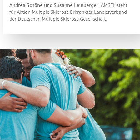
Andrea Schöne und Susanne Leinberger:
AMSEL steht
für
A
ktion
M
ultiple
S
klerose
E
rkrankter
L
andesverband
der Deutschen Multiple Sklerose Gesellschaft.