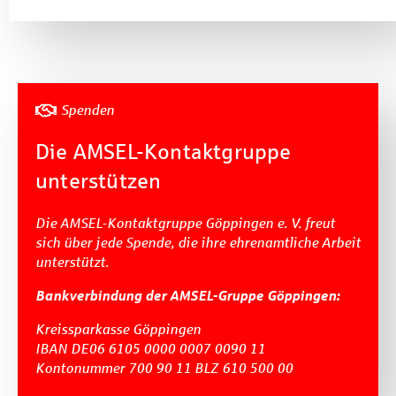
Spenden
Die AMSEL-Kontaktgruppe
unterstützen
Die AMSEL-Kontaktgruppe Göppingen e. V. freut
sich über jede Spende, die ihre ehrenamtliche Arbeit
unterstützt.
Bankverbindung der AMSEL-Gruppe Göppingen:
Kreissparkasse Göppingen
IBAN DE06 6105 0000 0007 0090 11
Kontonummer 700 90 11 BLZ 610 500 00