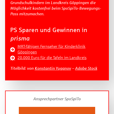
Grundschulkindern im Landkreis Göppingen die
Möglichkeit kostenfrei beim SpoSpiTo-Bewegungs-
Pass mitzumachen.
PS Sparen und Gewinnen in
prisma
MRT-fähigen Fernseher für Kinderklinik
Göppingen
20.000 Euro für die Tafeln im Landkreis
Titelbild: von
Konstantin Yuganov
–
Adobe Stock
Ansprechpartner SpoSpiTo​