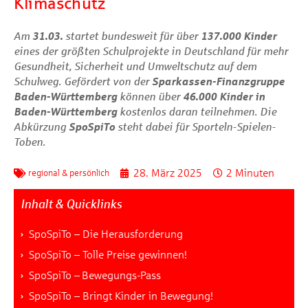
Klimaschutz
Am
31.03.
startet bundesweit für über
137.000 Kinder
eines der größten Schulprojekte in Deutschland für mehr
Gesundheit, Sicherheit und Umweltschutz auf dem
Schulweg. Gefördert von der
Sparkassen-Finanzgruppe
Baden-Württemberg
können über
46.000 Kinder in
Baden-Württemberg
kostenlos daran teilnehmen. Die
Abkürzung
SpoSpiTo
steht dabei für Sporteln-Spielen-
Toben.
28. März 2025
2 Minuten
regional & persönlich
Inhalt & Quicklinks
SpoSpiTo – Die Herausforderung
SpoSpiTo – Tolle Preise gewinnen!
SpoSpiTo – Bewegungs-Pass
SpoSpiTo – Bringt Kinder in Bewegung!